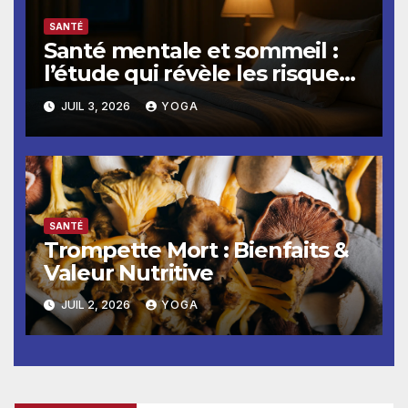
SANTÉ
Santé mentale et sommeil :
l’étude qui révèle les risques
accrus de troubles
JUIL 3, 2026
YOGA
psychiques
SANTÉ
Trompette Mort : Bienfaits &
Valeur Nutritive
JUIL 2, 2026
YOGA