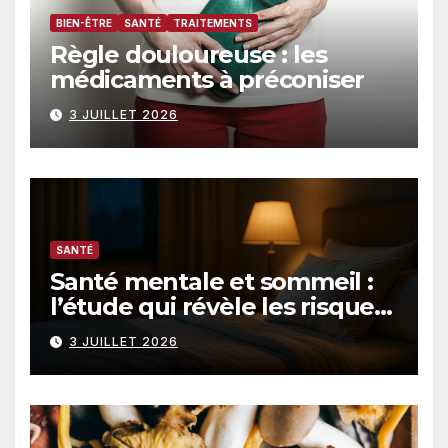
BIEN-ÊTRE
SANTÉ
TRAITEMENTS
Règle douloureuse : les
médicaments à préconiser
3 JUILLET 2026
SANTÉ
Santé mentale et sommeil :
l’étude qui révèle les risques
accrus de troubles
3 JUILLET 2026
psychiques