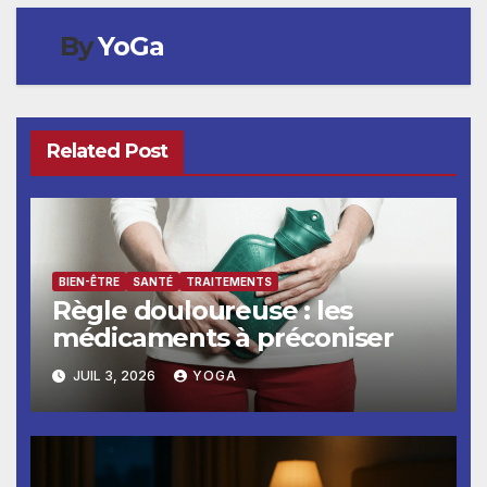
By
YoGa
Related Post
BIEN-ÊTRE
SANTÉ
TRAITEMENTS
Règle douloureuse : les
médicaments à préconiser
JUIL 3, 2026
YOGA